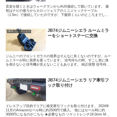
音楽を聴くときはウォークマンからAUX接続して聴いています。 最
初はナビの後ろからカロッツェリアのミニジャックケーブル
（1.5m）で接続していたのですが、下腹部くらいのところまでしか
届きませんでした。 USB 3.0＆3.5mmカーマウント...
JB74ジムニーシエラ ルームミラ
JB74 ジムニーシエラ
ーをショートステーに交換
ジムニーのフロントガラスの視界はそんなに良くないのですが、ルー
ムミラーが特に視界を遮っています。 信号待ちの時、すこし前に体
を倒さないと信号機が見えないこともあります。 純正状態 信号待ち
の度に小さなストレスを貯めていくのも嫌なので、ショー...
JB74ジムニーシエラ リア牽引フ
JB74 ジムニーシエラ
ック取り付け
ドレスアップ目的でリアに格安牽引フックを取り付けます。 2024年
11月のAmazonセール時に約2500円で購入。 他にはセール時に約
3000円になるのがこちら ★必要なもの ソケットレンチ19.0mm M12