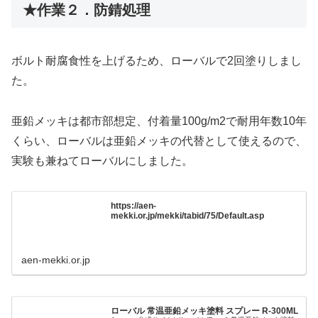
★作業２．防錆処理
ボルト耐腐食性を上げるため、ローバルで2回塗りしまし
た。
亜鉛メッキは都市部想定、付着量100g/m2で耐用年数10年
くらい、ローバルは亜鉛メッキの代替として使えるので、
実験も兼ねてローバルにしました。
https://aen-
mekki.or.jp/mekki/tabid/75/Default.asp
aen-mekki.or.jp
ローバル 常温亜鉛メッキ塗料 スプレー R-300ML