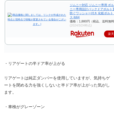
ジムニー対応 ジムニー専用 ボル
ニー専用設計バックドアボルト】
防ぐワッシャー付き 化粧ボルト
ス jb64
価格：1,880円（税込、送料無料
(2024/3/24時点)
楽
・リアゲートの半ドア率が上がる
リアゲートは純正ダンパーを使用していますが、気持ちゲ
ートを閉める力を強くしないと半ドア率が上がった気がし
ます。
・車検がグレーゾーン