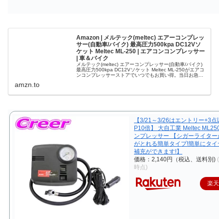
Amazon | メルテック(meltec) エアーコンプレッ
サー(自動車/バイク) 最高圧力500kpa DC12Vソ
ケット Meltec ML-250 | エアコンコンプレッサー
| 車＆バイク
メルテック(meltec) エアーコンプレッサー(自動車/バイク)
最高圧力500kpa DC12Vソケット Meltec ML-250がエアコ
ンコンプレッサーストアでいつでもお買い得。当日お急ぎ
便対象商品は、当日お届け可能です。アマゾン配送商品
amzn.to
は、通常配送無料（一部除く）。
【3/21～3/26はエントリー+3
P10倍】 大自工業 Meltec ML2
ンプレッサー 【シガーライター
がとれる簡単タイプ!簡単にタイ
補充ができます!】
価格：2,140円（税込、送料別)
時点)
楽