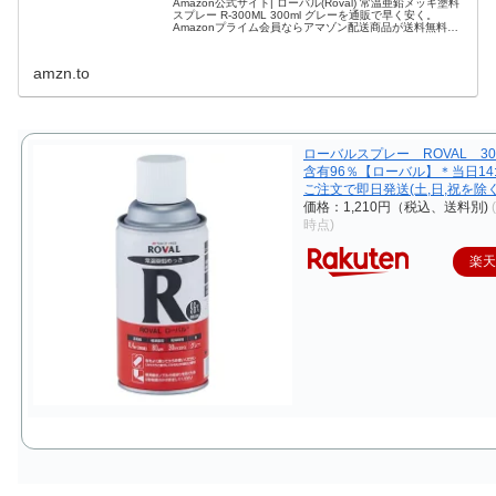
Amazon公式サイト| ローバル(Roval) 常温亜鉛メッキ塗料
スプレー R-300ML 300ml グレーを通販で早く安く。
Amazonプライム会員ならアマゾン配送商品が送料無料。
スプレー塗料をお探しなら豊富な品ぞろえのAmazon.co.jp
amzn.to
ローバルスプレー ROVAL 30
含有96％【ローバル】＊当日14:
ご注文で即日発送(土,日,祝を除く
価格：1,210円（税込、送料別)
時点)
楽