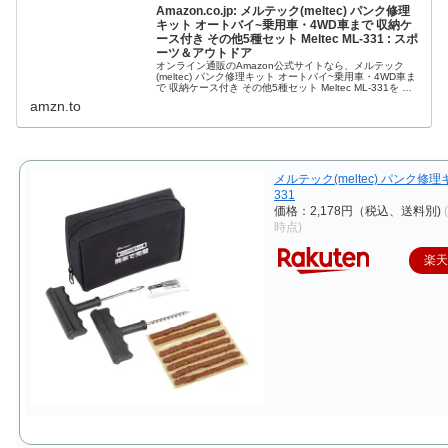
Amazon.co.jp: メルテック(meltec) パンク修理
キット オートバイ~乗用車・4WD車まで 収納ケ
ース付き その他5種セット Meltec ML-331 : スポ
ーツ＆アウトドア
オンライン通販のAmazon公式サイトなら、メルテック
(meltec) パンク修理キット オートバイ~乗用車・4WD車ま
で 収納ケース付き その他5種セット Meltec ML-331を ス
ポーツ＆アウトドアストアで、いつでもお安く。当日お急
amzn.to
ぎ便対象商品は、当日お届け可能です。アマゾン配送商品
は、通常送料無料。
メルテック(meltec) パンク修理
331
価格：2,178円（税込、送料別)
時点)
楽