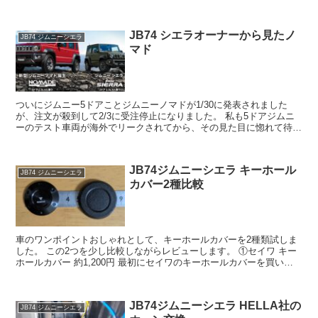
ばね座金×2個(必要に応じて...
JB74 シエラオーナーから見たノ
JB74 ジムニーシエラ
マド
ついにジムニー5ドアことジムニーノマドが1/30に発表されました
が、注文が殺到して2/3に受注停止になりました。 私も5ドアジムニ
ーのテスト車両が海外でリークされてから、その見た目に惚れて待ち
焦がれていたのですが、我慢できずにシエラを購入し...
JB74ジムニーシエラ キーホール
JB74 ジムニーシエラ
カバー2種比較
車のワンポイントおしゃれとして、キーホールカバーを2種類試しま
した。 この2つを少し比較しながらレビューします。 ①セイワ キー
ホールカバー 約1,200円 最初にセイワのキーホールカバーを買い、1
年ほど使用しました。 プラスチック製で、全...
JB74ジムニーシエラ HELLA社の
JB74 ジムニーシエラ