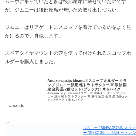
ムーヴに乗っていたときは後部座席に載せていたのです
が、ジムニーは後部座席が無いため取り出しづらい。
ジムニーはリアゲートにスコップを着けているのをよく見
かけるので、真似します。
スペアタイヤマウントの穴を使って付けられるスコップホ
ルダーを購入しました。
Amazon.co.jp: ideamall スコップ ホルダー クラ
ンプ ジムニー 汎用 軽トラ トラクター 車 取付 固
定 金具 黒 2個セット (ブラック) : 車＆バイク
Amazon.co.jp: ideamall スコップ ホルダー クランプ ジム
ニー 汎用 軽トラ トラクター 車 取付 固定 金具 黒 2個セッ
ト (ブラック) : 車＆バイク
amzn.to
ジムニー JB64W JB74W スコ
ー (黒) 32‐35mm 2個セット 