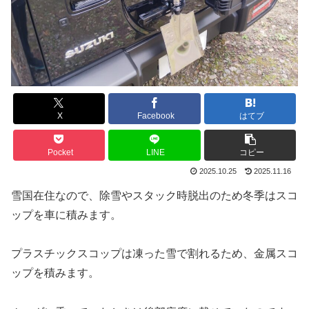
X
Facebook
はてブ
Pocket
LINE
コピー
2025.10.25
2025.11.16
雪国在住なので、除雪やスタック時脱出のため冬季はスコ
ップを車に積みます。
プラスチックスコップは凍った雪で割れるため、金属スコ
ップを積みます。