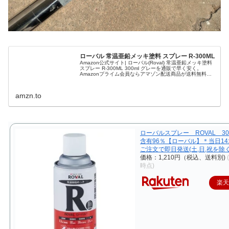
ローバル 常温亜鉛メッキ塗料 スプレー R-300ML
Amazon公式サイト| ローバル(Roval) 常温亜鉛メッキ塗料
スプレー R-300ML 300ml グレーを通販で早く安く。
Amazonプライム会員ならアマゾン配送商品が送料無料。
スプレー塗料をお探しなら豊富な品ぞろえのAmazon.co.jp
amzn.to
ローバルスプレー ROVAL 30
含有96％【ローバル】＊当日14:
ご注文で即日発送(土,日,祝を除く
価格：1,210円（税込、送料別)
時点)
楽