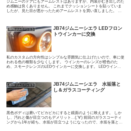
ジムニーのドアにもアームレストはありますが、内装がむき出しのた
め感触は良くありません。 これまでクッションシートを貼っていま
したが、見た目が悪かったためアームレストを買い直しました。 ★
購入した商品 ジムニー シエラ JB64 JB74 ド...
JB74ジムニーシエラ LEDフロン
JB74 ジムニーシエラ
トウインカーに交換
私のカスタムの方向性はシンプルな雰囲気に仕上げたいので、車に使
われる色の種類を少なくします。 ウインカーのレンズが橙色のた
め、スモークレンズのLEDウインカーに交換します。 LEDウインカ
ーは同じような商品がたくさんありますが、一応車検対応...
JB74ジムニーシエラ 水垢落と
JB74 ジムニーシエラ
し＆ガラスコーティング
黒色ボディは磨いてピカピカにすると鏡面のように映えます。 しか
し、汚れと傷が目立つのもデメリット…(;’∀’) 前回のガラスコーティ
ングから1年が経ち、水垢が目立つようになったので、水垢を落と
し、再コーティングします！ 施工は晴れた日、風の...