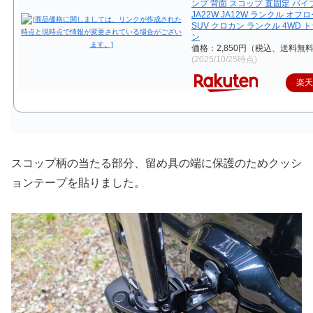
ンプ 背面 スコップ 直固定 パ
JA22W JA12W ランクル オフ
SUV クロカン ランクル 4WD 
ン
価格：2,850円（税込、送料無料
(2025/10/25時点)
楽
スコップ柄の当たる部分、留め具の端に保護のためクッシ
ョンテープを貼りました。