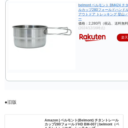
belmont ベルモント BM424 
ルカップ280フォールドハンドル
アウトドア トレッキング 登山 
ー
価格：2,280円（税込、送料無料
(2024/12/16時点)
楽
●旧版
Amazon | ベルモント(Belmont) チタントレール
カップ280フォールドHD BM-007 | belmont（ベ