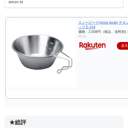
amzn.to
ゾン配送商品は、通常配送無料（一部除く）。
スノーピーク(snow peak) チ
ップ E-104
価格：2,508円（税込、送料別)
時点)
楽
★総評