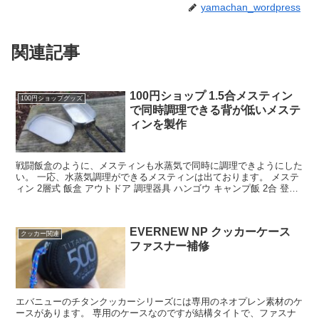
yamachan_wordpress
関連記事
100円ショップ 1.5合メスティン
100円ショップグッズ
で同時調理できる背が低いメステ
ィンを製作
戦闘飯盒のように、メスティンも水蒸気で同時に調理できようにした
い。 一応、水蒸気調理ができるメスティンは出ております。 メステ
ィン 2層式 飯盒 アウトドア 調理器具 ハンゴウ キャンプ飯 2合 登山
バーベキュー ツーリング 戦闘飯盒弐型...
EVERNEW NP クッカーケース
クッカー関連
ファスナー補修
エバニューのチタンクッカーシリーズには専用のネオプレン素材のケ
ースがあります。 専用のケースなのですが結構タイトで、ファスナ