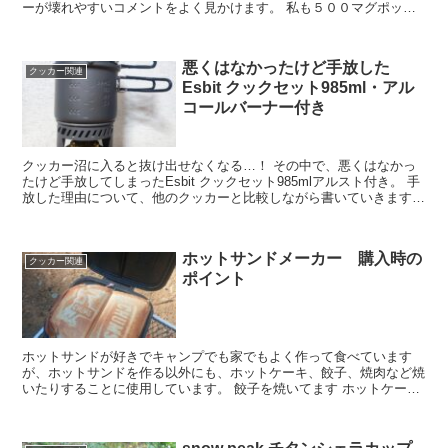
ーが壊れやすいコメントをよく見かけます。 私も５００マグポット
のケースをフリマで購入しましたが、引手部分が取れていま...
悪くはなかったけど手放した
クッカー関連
Esbit クックセット985ml・アル
コールバーナー付き
クッカー沼に入ると抜け出せなくなる…！ その中で、悪くはなかっ
たけど手放してしまったEsbit クックセット985mlアルスト付き。 手
放した理由について、他のクッカーと比較しながら書いていきます。
エスビット 985ml クックセット ア...
ホットサンドメーカー 購入時の
クッカー関連
ポイント
ホットサンドが好きでキャンプでも家でもよく作って食べています
が、ホットサンドを作る以外にも、ホットケーキ、餃子、焼肉など焼
いたりすることに使用しています。 餃子を焼いてます ホットケーキ
を焼いてます。CHUMSのロゴが可愛い！ CHUMSの...