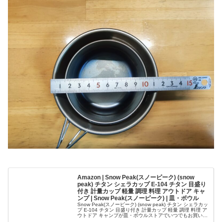
Amazon | Snow Peak(スノーピーク) (snow
peak) チタン シェラカップ E-104 チタン 目盛り
付き 計量カップ 軽量 調理 料理 アウトドア キャ
ンプ | Snow Peak(スノーピーク) | 皿・ボウル
Snow Peak(スノーピーク) (snow peak) チタン シェラカッ
プ E-104 チタン 目盛り付き 計量カップ 軽量 調理 料理 ア
ウトドア キャンプが皿・ボウルストアでいつでもお買い
得。当日お急ぎ便対象商品は、当日お届け可能です。アマ