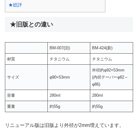
★総評
★旧版との違い
BM-007(旧)
BM-424(新)
材質
チタニウム
チタニウム
外径約φ92×53mm
サイズ
φ90×53mm
(内径テーパーφ82～
φ86)
容量
280ml
280ml
重量
約55g
約55g
リニューアル版は旧版より外径が2mm増えています。