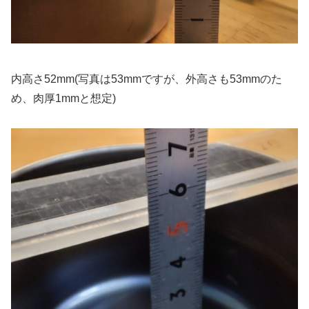
内高さ52mm(写真は53mmですが、外高さも53mmのた
め、肉厚1mmと想定)