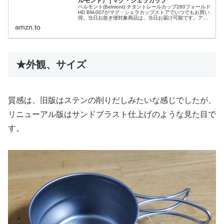
ルモント） | マグ・シェラカップ
ベルモント(Belmont) チタントレールカップ280フォールド
HD BM-007がマグ・シェラカップストアでいつでもお買い
得。当日お急ぎ便対象商品は、当日お届け可能です。アマ
ゾン配送商品は、通常配送無料（一部除く）。
amzn.to
★外観、サイズ
質感は、旧版はステンの削りだしみたいな感じでしたが、
リニューアル版はサンドブラスト仕上げのような見た目で
す。